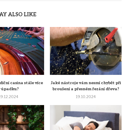
AY ALSO LIKE
diční casina stále více
Jaké nástroje vám nesmí chybět při
v úpadku?
broušení a přesném řezání dřeva?
19.12.2024
19.10.2024