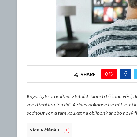
0
SHARE
Kdysi bylo promítání v letních kinech běžnou věcí, dn
zpestření letních dní. A dnes dokonce lze mít letní 
sednout ven a tam koukat na oblíbený anebo nový f
více v článku...