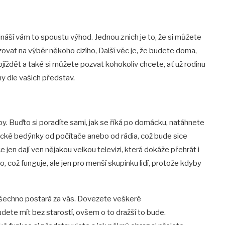
řináší vám to spoustu výhod. Jednou z nich je to, že si můžete
zovat na výběr někoho cizího, Další věc je, že budete doma,
jíždět a také si můžete pozvat kohokoliv chcete, ať už rodinu
ny dle vašich představ.
 Buďto si poradíte sami, jak se říká po domácku, natáhnete
asické bedýnky od počítače anebo od rádia, což bude sice
 jen dají ven nějakou velkou televizi, která dokáže přehrát i
no, což funguje, ale jen pro menší skupinku lidí, protože kdyby
všechno postará za vás. Dovezete veškeré
budete mít bez starostí, ovšem o to dražší to bude.