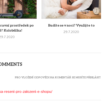
pravní prostředek po
Budíte se v noci? Využijte to
ě? Koloběžka!
29.7.2020
29.7.2020
COMMENTS
PRO VLOŽENÍ ODPOVĚDI NA KOMENTÁŘ SE MUSÍTE PŘIHLÁSIT
ka-reseni-pro-zalozeni-e-shopu/