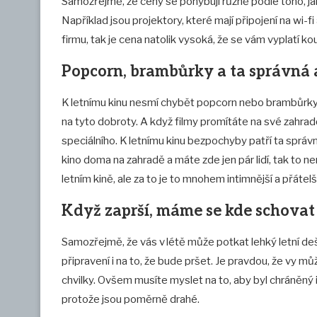
Samozřejmě, že ceny se pohybují různě podle toho, jak
Například jsou projektory, které mají připojení na wi-
firmu, tak je cena natolik vysoká, že se vám vyplatí kou
Popcorn, brambůrky a ta správná
K letnímu kinu nesmí chybět popcorn nebo brambůrky 
na tyto dobroty. A když filmy promítáte na své zahradě
speciálního. K letnímu kinu bezpochyby patří ta správ
kino doma na zahradě a máte zde jen pár lidí, tak to 
letním kině, ale za to je to mnohem intimnější a přáte
Když zaprší, máme se kde schova
Samozřejmě, že vás v létě může potkat lehký letní deš
připravení i na to, že bude pršet. Je pravdou, že vy 
chvilky. Ovšem musíte myslet na to, aby byl chráněný i
protože jsou poměrně drahé.