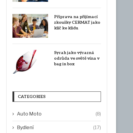
Příprava na přijímací
zkoušky CERMAT jako
klíč ke klidu
Syrah jako výrazná
odrůda ve světě vína v
bag in box
CATEGORIES
Auto Moto
(8)
Bydlení
(17)