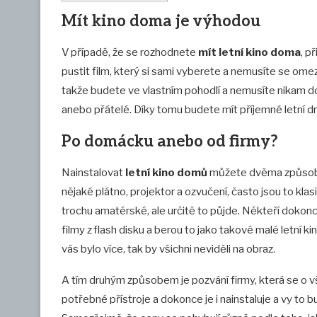
Mít kino doma je výhodou
V případě, že se rozhodnete
mít letní kino doma
, p
pustit film, který si sami vyberete a nemusíte se ome
takže budete ve vlastním pohodlí a nemusíte nikam do
anebo přátelé. Díky tomu budete mít příjemné letní d
Po domácku anebo od firmy?
Nainstalovat
letní kino domů
můžete dvěma způsoby.
nějaké plátno, projektor a ozvučení, často jsou to kl
trochu amatérské, ale určitě to půjde. Někteří dokonce
filmy z flash disku a berou to jako takové malé letní ki
vás bylo více, tak by všichni neviděli na obraz.
A tím druhým způsobem je pozvání firmy, která se o 
potřebné přístroje a dokonce je i nainstaluje a vy to 