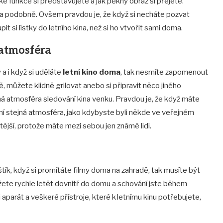
é funkce si představujete a jak pěkný obraz si přejete.
fi a podobně. Ovšem pravdou je, že když si necháte pozvat
pit si lístky do letního kina, než si ho vtvořit sami doma.
 atmosféra
a i když si uděláte
letní kino doma
, tak nesmíte zapomenout
, můžete klidně grilovat anebo si připravit něco jiného
ná atmosféra sledování kina venku. Pravdou je, že když máte
není stejná atmosféra, jako kdybyste byli někde ve veřejném
lštější, protože máte mezi sebou jen známé lidi.
t
tík, když si promítáte filmy doma na zahradě, tak musíte být
můžete rychle letět dovnitř do domu a schování jste během
 aparát a veškeré přístroje, které k letnímu kinu potřebujete,