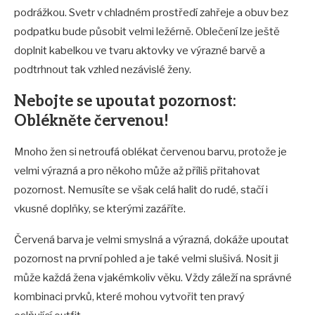
podrážkou. Svetr v chladném prostředí zahřeje a obuv bez
podpatku bude působit velmi ležérně. Oblečení lze ještě
doplnit kabelkou ve tvaru aktovky ve výrazné barvě a
podtrhnout tak vzhled nezávislé ženy.
Nebojte se upoutat pozornost:
Oblékněte červenou!
Mnoho žen si netroufá oblékat červenou barvu, protože je
velmi výrazná a pro někoho může až příliš přitahovat
pozornost. Nemusíte se však celá halit do rudé, stačí i
vkusné doplňky, se kterými zazáříte.
Červená barva je velmi smyslná a výrazná, dokáže upoutat
pozornost na první pohled a je také velmi slušivá. Nosit ji
může každá žena v jakémkoliv věku. Vždy záleží na správné
kombinaci prvků, které mohou vytvořit ten pravý