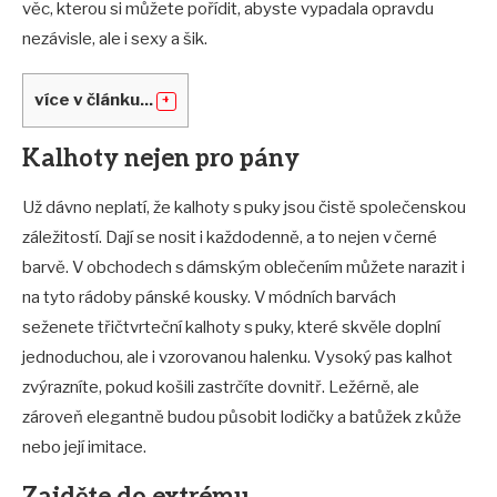
věc, kterou si můžete pořídit, abyste vypadala opravdu
nezávisle, ale i sexy a šik.
více v článku...
Kalhoty nejen pro pány
Už dávno neplatí, že kalhoty s puky jsou čistě společenskou
záležitostí. Dají se nosit i každodenně, a to nejen v černé
barvě. V obchodech s dámským oblečením můžete narazit i
na tyto rádoby pánské kousky. V módních barvách
seženete třičtvrteční kalhoty s puky, které skvěle doplní
jednoduchou, ale i vzorovanou halenku. Vysoký pas kalhot
zvýrazníte, pokud košili zastrčíte dovnitř. Ležérně, ale
zároveň elegantně budou působit lodičky a batůžek z kůže
nebo její imitace.