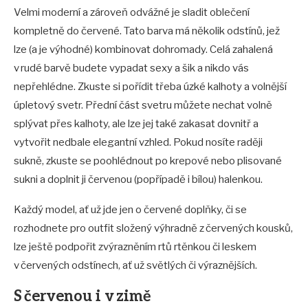
Velmi moderní a zároveň odvážné je sladit oblečení
kompletně do červené. Tato barva má několik odstínů, jež
lze (a je výhodné) kombinovat dohromady. Celá zahalená
v rudé barvě budete vypadat sexy a šik a nikdo vás
nepřehlédne. Zkuste si pořídit třeba úzké kalhoty a volnější
úpletový svetr. Přední část svetru můžete nechat volně
splývat přes kalhoty, ale lze jej také zakasat dovnitř a
vytvořit nedbale elegantní vzhled. Pokud nosíte raději
sukně, zkuste se poohlédnout po krepové nebo plisované
sukni a doplnit ji červenou (popřípadě i bílou) halenkou.
Každý model, ať už jde jen o červené doplňky, či se
rozhodnete pro outfit složený výhradně z červených kousků,
lze ještě podpořit zvýrazněním rtů rtěnkou či leskem
v červených odstínech, ať už světlých či výraznějších.
S červenou i v zimě