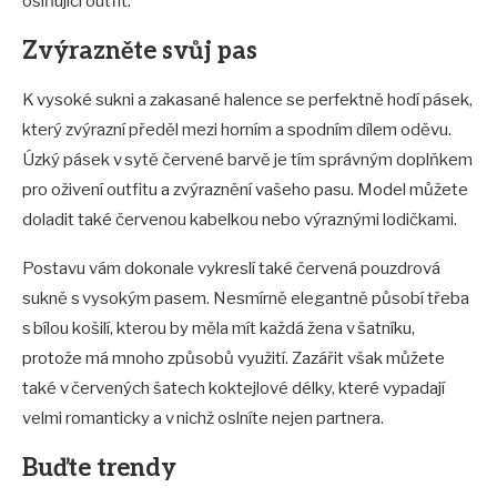
oslňující outfit.
Zvýrazněte svůj pas
K vysoké sukni a zakasané halence se perfektně hodí pásek,
který zvýrazní předěl mezi horním a spodním dílem oděvu.
Úzký pásek v sytě červené barvě je tím správným doplňkem
pro oživení outfitu a zvýraznění vašeho pasu. Model můžete
doladit také červenou kabelkou nebo výraznými lodičkami.
Postavu vám dokonale vykreslí také červená pouzdrová
sukně s vysokým pasem. Nesmírně elegantně působí třeba
s bílou košilí, kterou by měla mít každá žena v šatníku,
protože má mnoho způsobů využití. Zazářit však můžete
také v červených šatech koktejlové délky, které vypadají
velmi romanticky a v nichž oslníte nejen partnera.
Buďte trendy