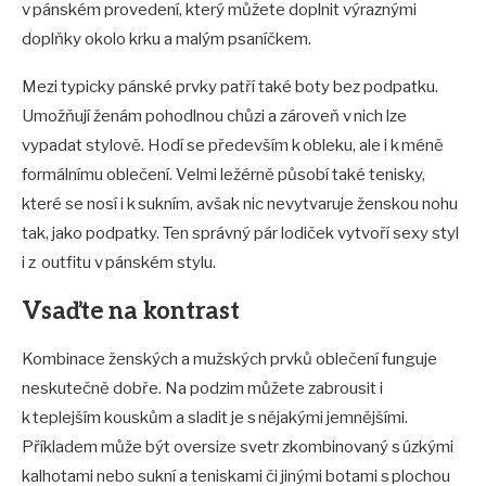
v pánském provedení, který můžete doplnit výraznými
doplňky okolo krku a malým psaníčkem.
Mezi typicky pánské prvky patří také boty bez podpatku.
Umožňují ženám pohodlnou chůzi a zároveň v nich lze
vypadat stylově. Hodí se především k obleku, ale i k méně
formálnímu oblečení. Velmi ležérně působí také tenisky,
které se nosí i k sukním, avšak nic nevytvaruje ženskou nohu
tak, jako podpatky. Ten správný pár lodiček vytvoří sexy styl
i z outfitu v pánském stylu.
Vsaďte na kontrast
Kombinace ženských a mužských prvků oblečení funguje
neskutečně dobře. Na podzim můžete zabrousit i
k teplejším kouskům a sladit je s nějakými jemnějšími.
Příkladem může být oversize svetr zkombinovaný s úzkými
kalhotami nebo sukní a teniskami či jinými botami s plochou