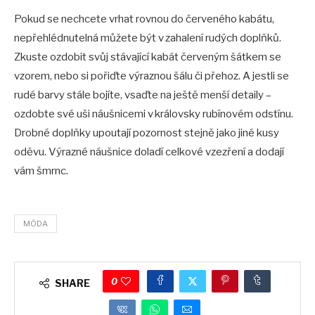
Pokud se nechcete vrhat rovnou do červeného kabátu,
nepřehlédnutelná můžete být v zahalení rudých doplňků.
Zkuste ozdobit svůj stávající kabát červeným šátkem se
vzorem, nebo si pořiďte výraznou šálu či přehoz. A jestli se
rudé barvy stále bojíte, vsaďte na ještě menší detaily –
ozdobte své uši náušnicemi v královsky rubínovém odstínu.
Drobné doplňky upoutají pozornost stejně jako jiné kusy
oděvu. Výrazné náušnice doladí celkové vzezření a dodají
vám šmrnc.
MÓDA
0
SHARE