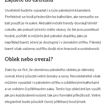
Zajděte do extrému
Uvolněně budete vypadat i s ryze pánskými kšandami.
Perfektně se hodí především ke kalhotám, ale nemusíte se
bát použít je i k sukni. Aktuální módní trendy dovolují téměř
cokoliv, ale pokud i přesto máte obavy, že šle jsou poněkud
hodně, pořídit si můžete jiné pánské doplňky, jako je
například baret, který je dostupný i v ženském střihu. Pánský
baret však vašemu outfitu dodá více hravosti a uvolněnosti.
Oblek nebo overal
?
Dalo by se říct, že obměnou pánského obleku je dámský
overal, který působí velmi žensky a sexy. Neodolatelně však
můžete vypadat i v pánském střihu s oddělenými kalhotami
a ve volném či přiléhavém saku. Tento typ oblečení lze využít
jak pro každodenní nošení, tak pro formální příležitosti. Velmi
elegantně bude působit černý přiléhavý kostýmek