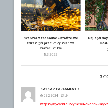
Svařovací technika: Chraňte své
Nejlepší do
zdraví při práci díky kvalitní
měst
svářecí kukle
5.3.2022
3 
KATKA Z PARLAMENTU
29.2.2024 - 13:19
https://ibydleni.eu/vymenu-okenni-kliky