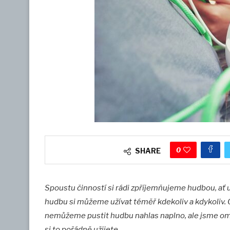
0
SHARE
Spoustu činností si rádi zpříjemňujeme hudbou, ať u
hudbu si můžeme užívat téměř kdekoliv a kdykoliv.
nemůžeme pustit hudbu nahlas naplno, ale jsme ome
si to pořádně užijete.