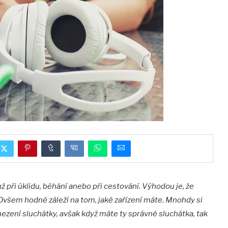
ž při úkl
idu, běhání anebo při cestování. V
ýhodou je, že
 Ovšem hodně záleží na tom, jaké zařízení máte. Mnohdy
si
zení sluchátky, avšak když máte ty správné sluchátka, tak