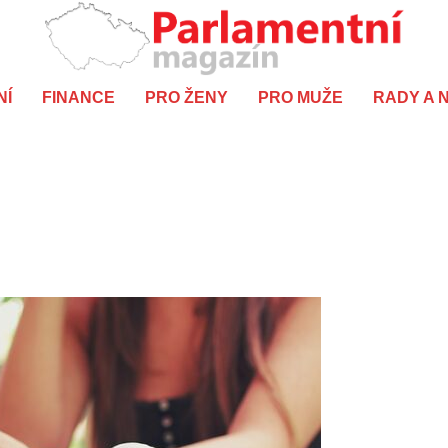
NÍ
FINANCE
PRO ŽENY
PRO MUŽE
RADY A 