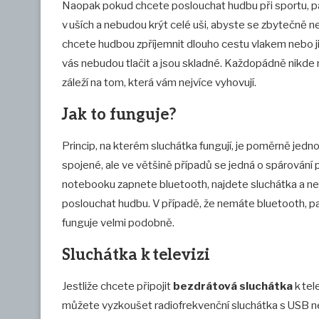
Naopak pokud chcete poslouchat hudbu při sportu, p
v uších a nebudou krýt celé uši, abyste se zbytečně nep
chcete hudbou zpříjemnit dlouho cestu vlakem nebo j
vás nebudou tlačit a jsou skladné. Každopádně nikde n
záleží na tom, která vám nejvíce vyhovují.
Jak to funguje?
Princip, na kterém sluchátka fungují, je poměrně jedno
spojené, ale ve většině případů se jedná o spárování p
notebooku zapnete bluetooth, najdete sluchátka a n
poslouchat hudbu. V případě, že nemáte bluetooth, pak 
funguje velmi podobně.
Sluchátka k televizi
Jestliže chcete připojit
bezdrátová sluchátka
k tel
můžete vyzkoušet radiofrekvenční sluchátka s USB nebo