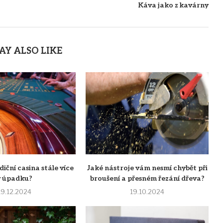
Káva jako z kavárny
AY ALSO LIKE
diční casina stále více
Jaké nástroje vám nesmí chybět při
v úpadku?
broušení a přesném řezání dřeva?
19.12.2024
19.10.2024