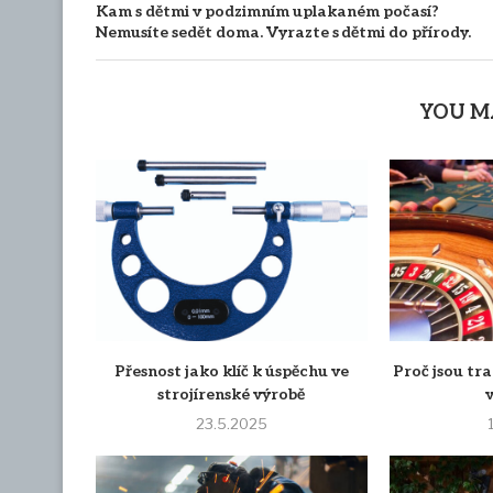
Kam s dětmi v podzimním uplakaném počasí?
Nemusíte sedět doma. Vyrazte s dětmi do přírody.
YOU M
Přesnost jako klíč k úspěchu ve
Proč jsou tra
strojírenské výrobě
23.5.2025