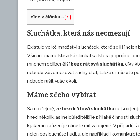
více v článku...
Sluchátka, která nás neomezují
Existuje velké množství sluchátek, které se liší nejen b
Všichni známe klasická sluchátka, která připojíme po
mnohem oblíbenější
bezdrátová sluchátka
, díky 
nebude vás omezovat žádný drát, takže si můžete poh
nebude rušit vaše okolí.
Máme z čeho vybírat
Samozřejmě, že
bezdrátová sluchátka
nejsou jen 
hned několik, asi nejdůležitější je při jaké činnosti slu
k jakému zařízení je chcete mít zapojené. V případě, ž
nejen posloucháte hudbu, ale například i komunikujet