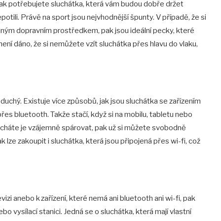
ak potřebujete sluchátka, která vám budou dobře držet
otili. Právě na sport jsou nejvhodnější špunty. V případě, že si
iným dopravním prostředkem, pak jsou ideální pecky, které
ení dáno, že si nemůžete vzít sluchátka přes hlavu do vlaku,
duchý. Existuje více způsobů, jak jsou sluchátka se zařízením
řes bluetooth. Takže stačí, když si na mobilu, tabletu nebo
echáte je vzájemně spárovat, pak už si můžete svobodně
lze zakoupit i sluchátka, která jsou připojená přes wi-fi, což
evizi anebo k zařízení, které nemá ani bluetooth ani wi-fi, pak
 vysílací stanici. Jedná se o sluchátka, která mají vlastní