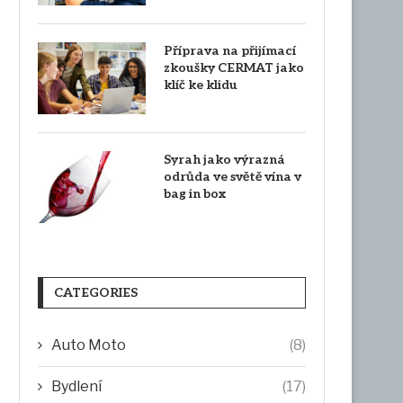
Příprava na přijímací
zkoušky CERMAT jako
klíč ke klidu
Syrah jako výrazná
odrůda ve světě vína v
bag in box
CATEGORIES
Auto Moto
(8)
Bydlení
(17)