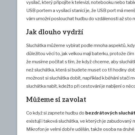
vysílač, který připojíte k televizi, notebooku nebo table
USB portem a vysílací stanicí je, že USB port má menš
vám umožní poslouchat hudbu do vzdálenosti až sto 
Jak dlouho vydrží
Sluchátka můžeme vybírat podle mnoha aspektů, když 
důležitou věcí to, jak velkou mají baterku, protože č
že musíme počítat s tím, že když chceme, aby sluchátk
než sluchátka, která si budete muset co tři hodiny dobí
možnost si sluchátka dobít, například k běhání stačí 
sluchátka nabít, kdežto při cestování je nabíjení o něc
Můžeme si zavolat
Co když si zapnete hudbu do
bezdrátových sluchá
existují i taková sluchátka, ve kterých je zabudovaný
Mikrofon je velmi dobře udělán, takže osoba na druhé 