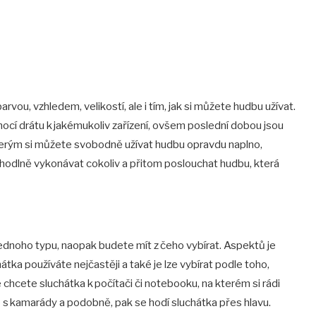
arvou, vzhledem, velikostí, ale i tím, jak si můžete hudbu užívat.
mocí drátu k jakémukoliv zařízení, ovšem poslední dobou jsou
kterým si můžete svobodně užívat hudbu opravdu naplno,
odlně vykonávat cokoliv a přitom poslouchat hudbu, která
jednoho typu, naopak budete mít z čeho vybírat. Aspektů je
chátka používáte nejčastěji a také je lze vybírat podle toho,
e chcete sluchátka k počítači či notebooku, na kterém si rádi
e s kamarády a podobně, pak se hodí sluchátka přes hlavu.