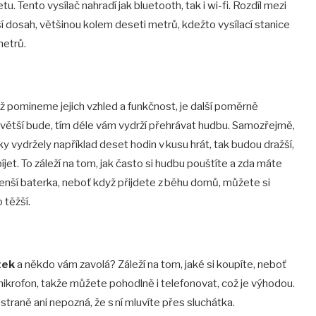
tu. Tento vysílač nahradí jak bluetooth, tak i wi-fi. Rozdíl mezi
í dosah, většinou kolem deseti metrů, kdežto vysílací stanice
metrů.
pomineme jejich vzhled a funkčnost, je další poměrně
ím větší bude, tím déle vám vydrží přehrávat hudbu. Samozřejmě,
y vydržely například deset hodin v kusu hrát, tak budou dražší,
jet. To záleží na tom, jak často si hudbu pouštíte a zda máte
menší baterka, neboť když přijdete z běhu domů, můžete si
o těžší.
tek
a někdo vám zavolá? Záleží na tom, jaké si koupíte, neboť
 mikrofon, takže můžete pohodlně i telefonovat, což je výhodou.
straně ani nepozná, že s ní mluvíte přes sluchátka.