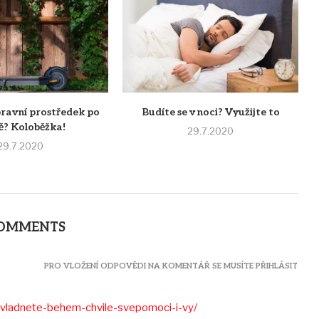
pravní prostředek po
Budíte se v noci? Využijte to
ě? Koloběžka!
29.7.2020
29.7.2020
COMMENTS
PRO VLOŽENÍ ODPOVĚDI NA KOMENTÁŘ SE MUSÍTE PŘIHLÁSIT
-zvladnete-behem-chvile-svepomoci-i-vy/