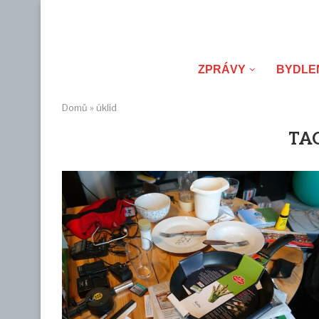
ZPRÁVY
BYDLE
Domů
»
úklid
TA