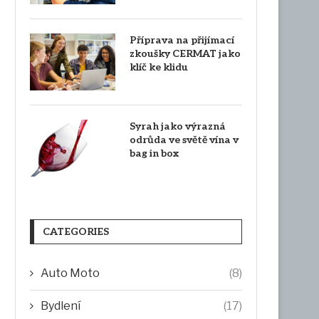
Příprava na přijímací
zkoušky CERMAT jako
klíč ke klidu
Syrah jako výrazná
odrůda ve světě vína v
bag in box
CATEGORIES
Auto Moto
(8)
Bydlení
(17)