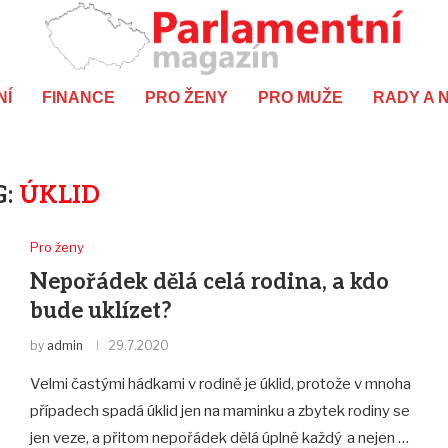
NÍ
FINANCE
PRO ŽENY
PRO MUŽE
RADY A 
G:
ÚKLID
Pro ženy
Nepořádek dělá celá rodina, a kdo
bude uklízet?
by
admin
29.7.2020
Velmi častými hádkami v rodině je úklid, protože v mnoha
případech spadá úklid jen na maminku a zbytek rodiny se
jen veze, a přitom nepořádek dělá úplně každý a nejen …