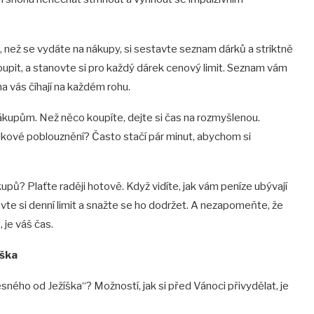
 než se vydáte na nákupy, si sestavte seznam dárků a striktně
oupit, a stanovte si pro každý dárek cenový limit. Seznam vám
a vás číhají na každém rohu.
ákupům. Než něco koupíte, dejte si čas na rozmyšlenou.
ilkové poblouznění? Často stačí pár minut, abychom si
kupů? Plaťte raději hotově. Když vidíte, jak vám peníze ubývají
avte si denní limit a snažte se ho dodržet. A nezapomeňte, že
je váš čas.
íška
pesného od Ježíška“? Možností, jak si před Vánoci přivydělat, je