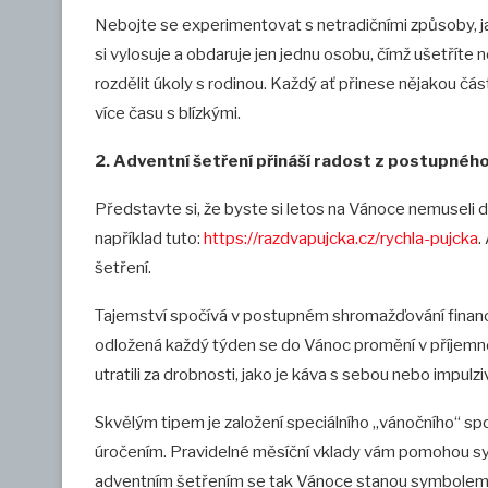
Nebojte se experimentovat s netradičními způsoby, ja
si vylosuje a obdaruje jen jednu osobu, čímž ušetříte 
rozdělit úkoly s rodinou. Každý ať přinese nějakou část
více času s blízkými.
2. Adventní šetření přináší radost z postupné
Představte si, že byste si letos na Vánoce nemuseli dě
například tuto:
https://razdvapujcka.cz/rychla-pujcka
.
šetření.
Tajemství spočívá v postupném shromažďování financí.
odložená každý týden se do Vánoc promění v příjemnou
utratili za drobnosti, jako je káva s sebou nebo impulzi
Skvělým tipem je založení speciálního „vánočního“ spo
úročením. Pravidelné měsíční vklady vám pomohou sys
adventním šetřením se tak Vánoce stanou symbolem fi