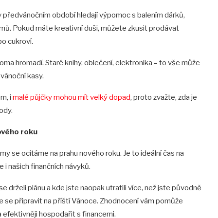
 v předvánočním období hledají výpomoc s balením dárků,
mů. Pokud máte kreativní duši, můžete zkusit prodávat
o cukroví.
ma hromadí. Staré knihy, oblečení, elektronika – to vše může
 vánoční kasy.
m, i
malé půjčky mohou mít velký dopad
, proto zvažte, zda je
ody.
nového roku
my se ocitáme na prahu nového roku. Je to ideální čas na
 i našich finančních návyků.
se drželi plánu a kde jste naopak utratili více, než jste původně
épe se připravit na příští Vánoce. Zhodnocení vám pomůže
 efektivněji hospodařit s financemi.