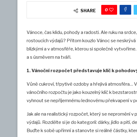
0
SHARE
Vánoce, čas klidu, pohody a radosti. Ale ruku na srdce,
rostoucích výdajů? Přitom kouzlo Vánoc se neskrývá 
blízkými a v atmosféře, kterou si společně vytvoříme. P
a s úsměvem na tváři.
1. Vánoční rozpočet představuje klíč k pohodo
Vůně cukroví, třpytivé ozdoby a hřejivá atmosféra… V
vánočního rozpočtu je jako kouzelný klíč k bezstarost
vyhnout se nepříjemnému lednovému překvapení v p
Jak ale na realistický rozpočet, který se nepromění
výdajů. Rozdělte si je do kategorií: dárky, jídlo a pití
Buďte k sobě upřímní a stanovte si reálné částky, které