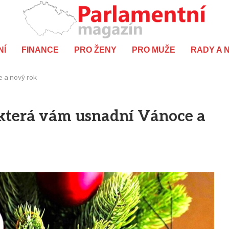
NÍ
FINANCE
PRO ŽENY
PRO MUŽE
RADY A 
e a nový rok
 která vám usnadní Vánoce a