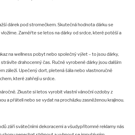
jdražší dárek pod stromečkem. Skutečná hodnota dárku se
vložíme. Zaměřte se letos na dárky od srdce, které potěší a
kaz na wellness pobyt nebo společný výlet – to jsou dárky,
strávíte drahocenný čas. Ručně vyrobené dárky jsou dalším
 záleží. Upečený dort, pletená šála nebo vlastnoručně
hem, které zahřejí u srdce.
náročně. Zkuste si letos vyrobit vlastní vánoční ozdoby z
inou a přáteli nebo se vydat na procházku zasněženou krajinou.
chodů září svátečními dekoracemi a všudypřítomné reklamy nás
m shonu nenechat strhnout a vyhnout se impulzivním