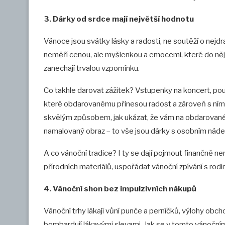
3. Dárky od srdce mají největší hodnotu
Vánoce jsou svátky lásky a radosti, ne soutěží o ne
neměří cenou, ale myšlenkou a emocemi, které do něj 
zanechají trvalou vzpomínku.
Co takhle darovat zážitek? Vstupenky na koncert, pou
které obdarovanému přinesou radost a zároveň s ním 
skvělým způsobem, jak ukázat, že vám na obdarovaném
namalovaný obraz – to vše jsou dárky s osobním nádec
A co vánoční tradice? I ty se dají pojmout finančně ne
přírodních materiálů, uspořádat vánoční zpívání s rod
4. Vánoční shon bez impulzivních nákupů
Vánoční trhy lákají vůní punče a perníčků, výlohy ob
bombardují lákavými slevami. Jak se v tomto vánoční