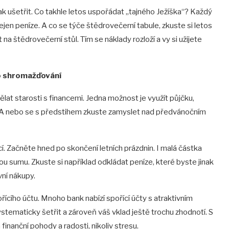
k ušetřit. Co takhle letos uspořádat „tajného Ježíška“? Každý
nejen peníze. A co se týče štědrovečerní tabule, zkuste si letos
 na štědrovečerní stůl. Tím se náklady rozloží a vy si užijete
ho shromažďování
lat starosti s financemi. Jedna možnost je využít půjčku,
 A nebo se s předstihem zkuste zamyslet nad předvánočním
 Začněte hned po skončení letních prázdnin. I malá částka
 sumu. Zkuste si například odkládat peníze, které byste jinak
vní nákupy.
řícího účtu. Mnoho bank nabízí spořící účty s atraktivním
tematicky šetřit a zároveň váš vklad ještě trochu zhodnotí. S
nanční pohody a radosti, nikoliv stresu.