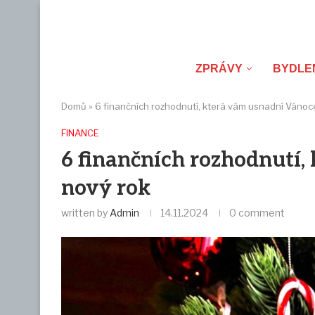
ZPRÁVY
BYDLE
Domů
»
6 finančních rozhodnutí, která vám usnadní Vánoc
FINANCE
6 finančních rozhodnutí,
nový rok
written by
Admin
14.11.2024
0 comment