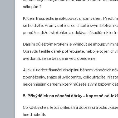
nákupům?
Klíčem k úspěchu je nakupovat s rozmyslem. Předtím,
se ho držte. Promyslete si, co chcete svým blízkým k
pomůže udržet si přehled a odolávat lákadlům, která n
Dalším důležitým krokem je vyhnout se impulzivním n
Opravdu tenhle dárek potřebujete, nebo je to jen chv
uvědomili, že se bez dané věci obejdeme.
A jak si udržet finanční disciplínu během vánočních ná
z peněženky, snáze si uvědomíte, kolik utrácíte. Nast
nejcennějším dárkem, který můžete svým blízkým dát, 
5. Přivýdělek na vánoční dárky – kapesné od Jež
Co kdybyste si letos přilepšili a dopřáli si trochu „ka
hned několik.