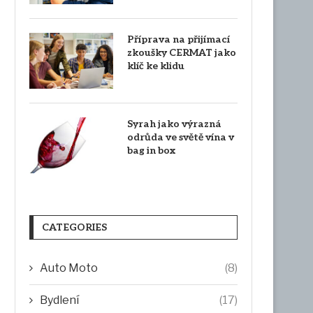
Příprava na přijímací
zkoušky CERMAT jako
klíč ke klidu
Syrah jako výrazná
odrůda ve světě vína v
bag in box
CATEGORIES
Auto Moto
(8)
Bydlení
(17)