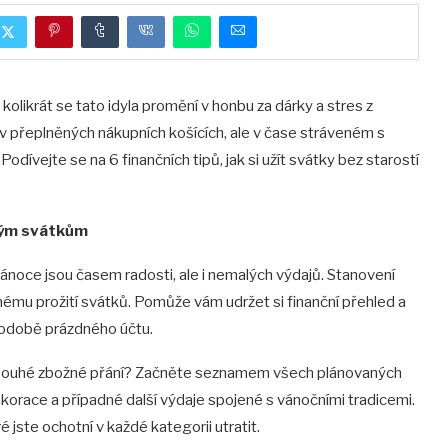
 kolikrát se tato idyla promění v honbu za dárky a stres z
v přeplněných nákupních košících, ale v čase stráveném s
odívejte se na 6 finančních tipů, jak si užít svátky bez starostí
vým svátkům
ánoce jsou časem radosti, ale i nemalých výdajů. Stanovení
nému prožití svátků. Pomůže vám udržet si finanční přehled a
odobě prázdného účtu.
 v pouhé zbožné přání? Začněte seznamem všech plánovaných
, dekorace a případné další výdaje spojené s vánočními tradicemi.
 jste ochotní v každé kategorii utratit.