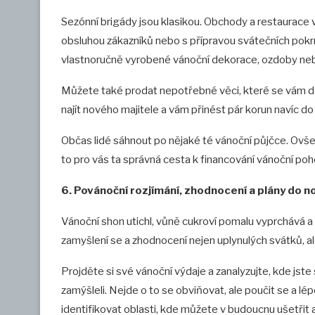
Sezónní brigády jsou klasikou. Obchody a restaurace
obsluhou zákazníků nebo s přípravou svátečních pokr
vlastnoručně vyrobené vánoční dekorace, ozdoby neb
Můžete také prodat nepotřebné věci, které se vám do
najít nového majitele a vám přinést pár korun navíc do
Občas lidé sáhnout po nějaké té vánoční půjčce. Ovše
to pro vás ta správná cesta k financování vánoční poh
6. Povánoční rozjímání, zhodnocení a plány do 
Vánoční shon utichl, vůně cukroví pomalu vyprchává a 
zamyšlení se a zhodnocení nejen uplynulých svátků, ale
Projděte si své vánoční výdaje a zanalyzujte, kde jste 
zamýšleli. Nejde o to se obviňovat, ale poučit se a l
identifikovat oblasti, kde můžete v budoucnu ušetřit a