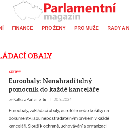
NÍ
FINANCE
PRO ŽENY
PRO MUŽE
RADY A 
LÁDACÍ OBALY
Zprávy
Euroobaly: Nenahraditelný
pomocník do každé kanceláře
by
Katka z Parlamentu
30.8.2024
Euroobaly, zakládací obaly, eurofólie nebo košilky na
dokumenty, jsou nepostradatelným prvkem v každé
kanceláři. Slouží k ochraně, uchovávání a organizaci