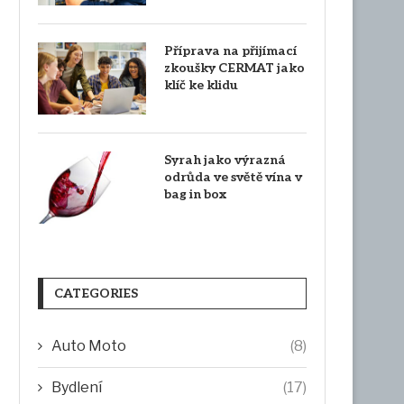
Příprava na přijímací
zkoušky CERMAT jako
klíč ke klidu
Syrah jako výrazná
odrůda ve světě vína v
bag in box
CATEGORIES
Auto Moto
(8)
Bydlení
(17)