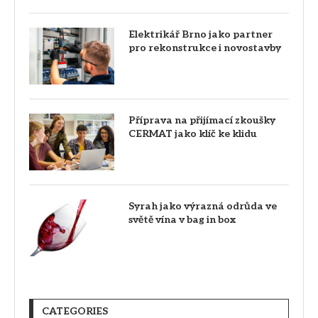
Elektrikář Brno jako partner
pro rekonstrukce i novostavby
Příprava na přijímací zkoušky
CERMAT jako klíč ke klidu
Syrah jako výrazná odrůda ve
světě vína v bag in box
CATEGORIES