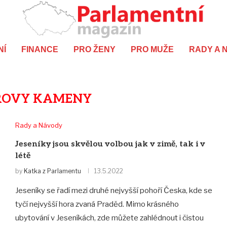
NÍ
FINANCE
PRO ŽENY
PRO MUŽE
RADY A 
ROVY KAMENY
Rady a Návody
Jeseníky jsou skvělou volbou jak v zimě, tak i v
létě
by
Katka z Parlamentu
13.5.2022
Jeseníky se řadí mezi druhé nejvyšší pohoří Česka, kde se
tyčí nejvyšší hora zvaná Praděd. Mimo krásného
ubytování v Jeseníkách, zde můžete zahlédnout i čistou