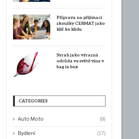
Příprava na přijímací
zkoušky CERMAT jako
klíč ke klidu
Syrah jako výrazná
odrůda ve světě vína v
bag in box
CATEGORIES
Auto Moto
(8)
Bydlení
(17)