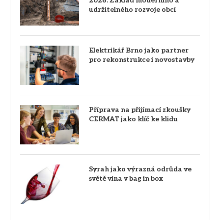
2026: Základ moderního a
udržitelného rozvoje obcí
Elektrikář Brno jako partner
pro rekonstrukce i novostavby
Příprava na přijímací zkoušky
CERMAT jako klíč ke klidu
Syrah jako výrazná odrůda ve
světě vína v bag in box