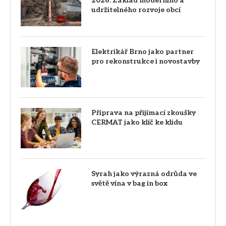
2026: Základ moderního a
udržitelného rozvoje obcí
Elektrikář Brno jako partner
pro rekonstrukce i novostavby
Příprava na přijímací zkoušky
CERMAT jako klíč ke klidu
Syrah jako výrazná odrůda ve
světě vína v bag in box