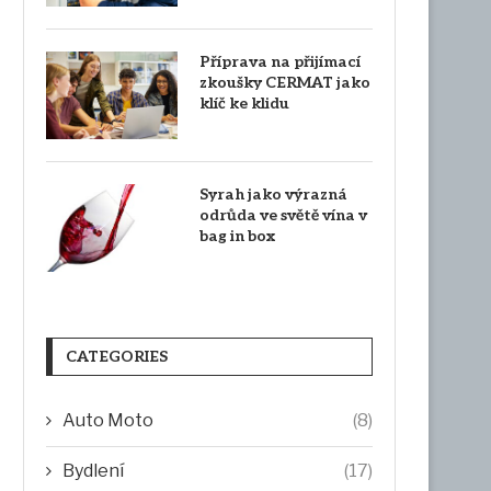
Příprava na přijímací
zkoušky CERMAT jako
klíč ke klidu
Syrah jako výrazná
odrůda ve světě vína v
bag in box
CATEGORIES
Auto Moto
(8)
Bydlení
(17)