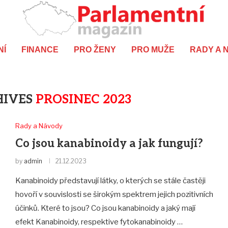
NÍ
FINANCE
PRO ŽENY
PRO MUŽE
RADY A 
HIVES
PROSINEC 2023
Rady a Návody
Co jsou kanabinoidy a jak fungují?
by
admin
21.12.2023
Kanabinoidy představují látky, o kterých se stále častěji
hovoří v souvislosti se širokým spektrem jejich pozitivních
účinků. Které to jsou? Co jsou kanabinoidy a jaký mají
efekt Kanabinoidy, respektive fytokanabinoidy …