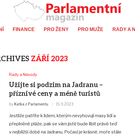
NÍ
FINANCE
PRO ŽENY
PRO MUŽE
RADY A 
RCHIVES
ZÁŘÍ 2023
Rady a Návody
Užijte si podzim na Jadranu –
příznivé ceny a méně turistů
by
Katka z Parlamentu
15.9.2023
Jestliže patříte k lidem, kterým nevyhovují masy lidí a
přeplněné pláže, pak se vám jistě bude líbit právě teď
v nejbližší době na Jadranu. Počasí je krásné, moře stále