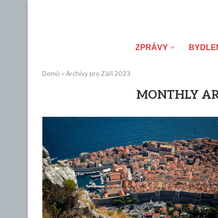
ZPRÁVY
BYDLE
Domů
»
Archivy pro Září 2023
MONTHLY A