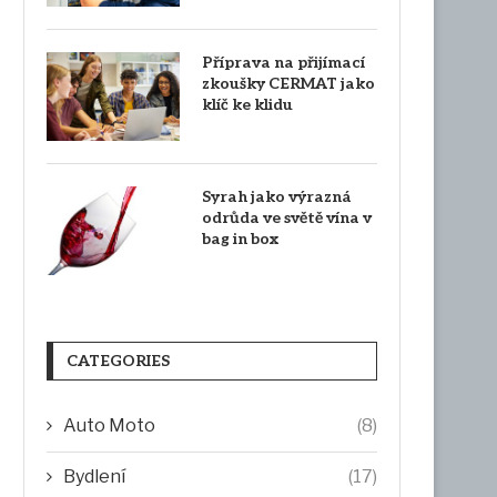
Příprava na přijímací
zkoušky CERMAT jako
klíč ke klidu
Syrah jako výrazná
odrůda ve světě vína v
bag in box
CATEGORIES
Auto Moto
(8)
Bydlení
(17)